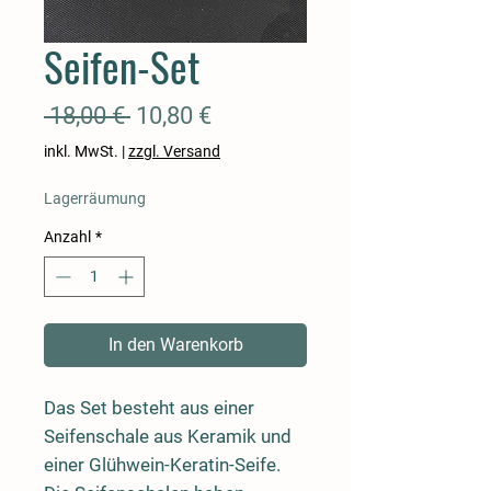
Seifen-Set
Standardpreis
Sale-
 18,00 € 
10,80 €
Preis
inkl. MwSt.
|
zzgl. Versand
Lagerräumung
Anzahl
*
In den Warenkorb
Das Set besteht aus einer
Seifenschale aus Keramik und
einer Glühwein-Keratin-Seife.