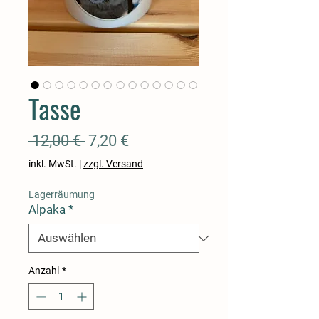
Tasse
Standardpreis
Sale-
 12,00 € 
7,20 €
Preis
inkl. MwSt.
|
zzgl. Versand
Lagerräumung
Alpaka
*
Anzahl
*