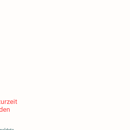
urzeit
 den
emeldete