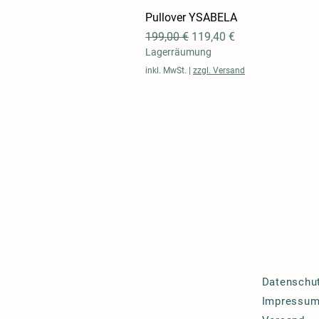
Pullover YSABELA
Schnellansicht
Standardpreis
Sale-Preis
199,00 €
119,40 €
Lagerräumung
inkl. MwSt.
|
zzgl. Versand
Datenschu
Impressu