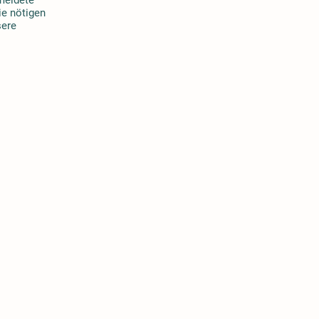
ie nötigen
sere